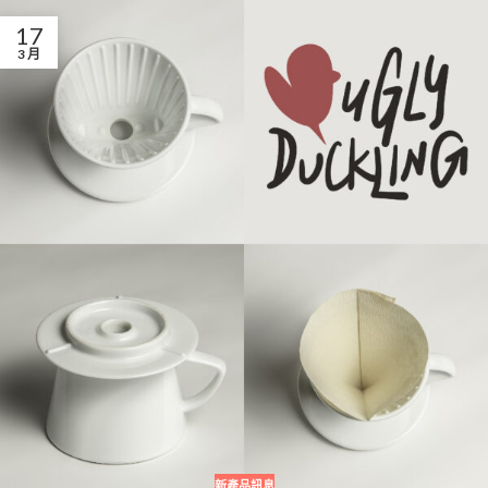
17
3 月
新產品訊息