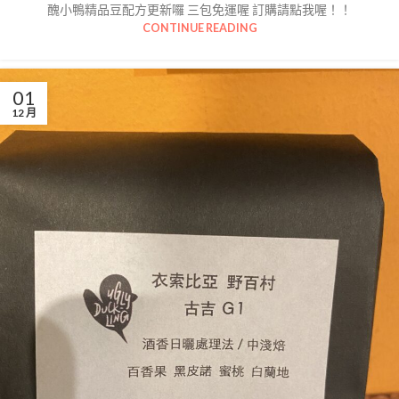
醜小鴨精品豆配方更新囉 三包免運喔 訂購請點我喔！！
CONTINUE READING
01
12 月