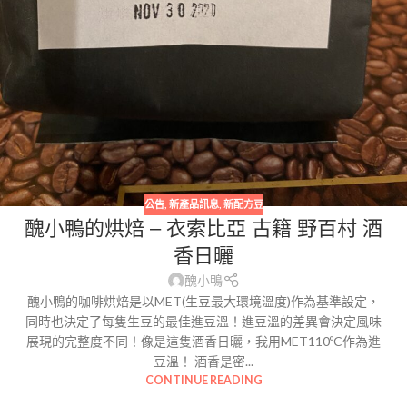
公告
,
新產品訊息
,
新配方豆
醜小鴨的烘焙 – 衣索比亞 古籍 野百村 酒
香日曬
醜小鴨
醜小鴨的咖啡烘焙是以MET(生豆最大環境溫度)作為基準設定，
同時也決定了每隻生豆的最佳進豆溫！進豆溫的差異會決定風味
展現的完整度不同！像是這隻酒香日曬，我用MET110ºC作為進
豆溫！ 酒香是密...
CONTINUE READING