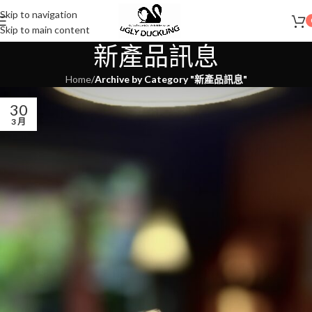
Skip to navigation
Skip to main content
新產品訊息
Home
/
Archive by Category "新產品訊息"
30
3 月