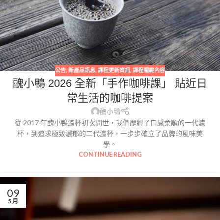
公告
,
新產品訊息
,
課程更新資訊
,
課程關鍵內容
醜小鴨 2026 全新「手作咖啡課」 貼近日
常生活的咖啡提案
醜小鴨
從 2017 年醜小鴨濾杯初次問世，我們歷經了口感柔順的一代濾
杯，到追求極致濃郁的二代濾杯，一步步確立了品牌的風味美
學。
CONTINUE READING
09
5 月