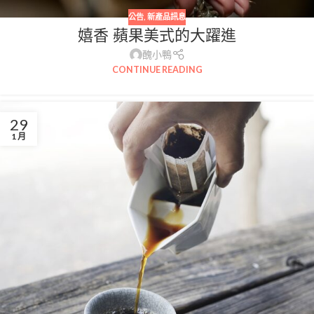
公告
,
新產品訊息
嬉香 蘋果美式的大躍進
醜小鴨
CONTINUE READING
29
1 月