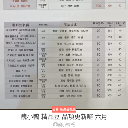
公告
,
新產品訊息
醜小鴨 精品豆 品項更新囉 六月
醜小鴨